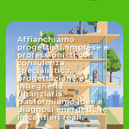
Affianchiamo
progettisti, imprese e
professionisti con
consulenza
specialistica,
progettazione e
ingegneria
finanziaria:
trasformiamo idee e
diagnosi energetiche
in cantieri reali.